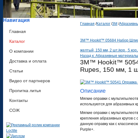
Навигация
Главная
/
Каталог
/
3М
/
Абразивн
Главная
3M™ Hookit™ 05684 Набор Шлифков
Каталог
желтый, 150 мм, 2 шт./кор., 5 кор.
О компании
Назад к: Абразивные материал
Доставка и оплата
3M™ Hookit™ 5054
Rupes, 150 мм, 1 шт
Статьи
Видео от партнеров
Описание
Пропитка литья
Мягкие оправки с мультипылеот
Контакты
используются для абразивных к
СОЖ
Мягкие оправки с мультипылео
крепления абразивных кругов с
данную оправку как с классическ
Purple+.