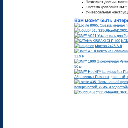
Позволяет достичь макси
Система крепления 3M™
Универсальная конструк
Вам может быть интер
KAT
Macron 2425 S-8
32,9 м
50 м
Абразивных Полосок, длинный, же
поверхностей, химо- и водостой