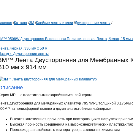
Главная
/
Каталог
/
3М
/
Клейкие ленты и клеи
/
Двусторонние ленты
/
3M™ 9508W Двусторонняя Вспененная Полиэтиленовая Лента, белая, 15 мм х
ента, чёрная, 330 мм x 50 м
Назад к: Двусторонние ленты
3M™ Лента Двусторонняя для Мембранных 
610 мм x 914 мм
Описание
Серия MPL - с пластиковым некоробящимся лайнером
Лента двусторонняя для мембранных клавиатур 7957MPL толщиной 0,175мм 
200МР на полиэфирной основе и двумя влагостойкими лайнерами.
Высокая когезионная прочность при повторяющихся нагрузках при пр
Высокая прочность соединения на высокоэнергетических пластиках так
Превосходная стойкость к температуре, влажности и химикатам