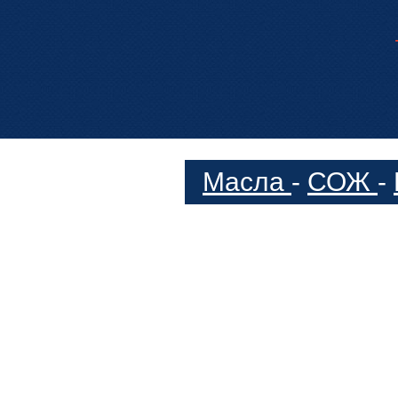
Масла
-
СОЖ
-