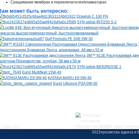
Сращивание мембран в переключателях/клавиатурах
Вам может быть интересно:
Drawlub C 100 FN
SYN-setral-INT/250 S-2
фиксатор высокотемпературный, быстроотверждаемый
Gulf Formula FE SAE 0W-30
Односторонняя Бумажная Лента, коричневая, 48 мм х 55 м
3M™ 913E Распускаемая двус
Газетном Производстве, голубая, 38 мм х 50 м
SYN-setral-BIOGREASE 1
Eurol Multifleet 15W-40
KATANA MARU E9 0W-40
Eurol Ultrance PSA 0W-30
Е-mail:
Адрес электр
2, офис 201.
просмотра адреса в б