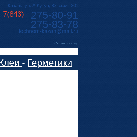
г. Казань, ул. А.Кутуя, 82, офис 201
275-80-91
+7(843)
275-83-78
technom-kazan@mail.ru
Cхема проезда
Клеи
-
Герметики