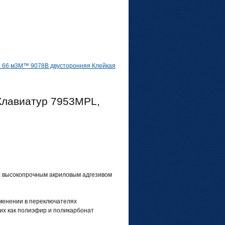
 66 м
3M™ 9078B двусторонняя Клейкая
Клавиатур 7953MPL,
с высокопрочным акриловым адгезивом
именении в переключателях
их как полиэфир и поликарбонат