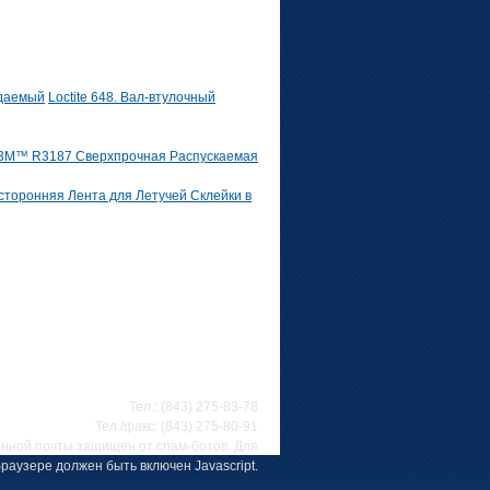
Loctite 648. Вал-втулочный
3M™ R3187 Сверхпрочная Распускаемая
торонняя Лента для Летучей Склейки в
Тел.: (843) 275-83-78
Тел./факс: (843) 275-80-91
онной почты защищен от спам-ботов. Для
раузере должен быть включен Javascript.