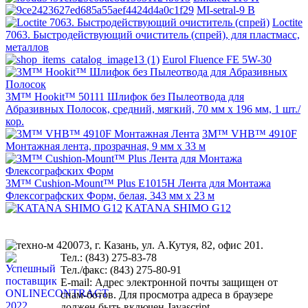
MI-setral-9 B
Loctite
7063. Быстродействующий очиститель (спрей), для пластмасс,
металлов
Eurol Fluence FE 5W-30
3M™ Hookit™ 50111 Шлифок без Пылеотвода для
Абразивных Полосок, средний, мягкий, 70 мм x 196 мм, 1 шт./
кор.
3M™ VHB™ 4910F
Монтажная лента, прозрачная, 9 мм х 33 м
3M™ Cushion-Mount™ Plus E1015H Лента для Монтажа
Флексографских Форм, белая, 343 мм х 23 м
KATANA SHIMO G12
420073, г. Казань, ул. А.Кутуя, 82, офис 201.
Тел.: (843) 275-83-78
Тел./факс: (843) 275-80-91
Е-mail:
Адрес электронной почты защищен от
спам-ботов. Для просмотра адреса в браузере
должен быть включен Javascript.