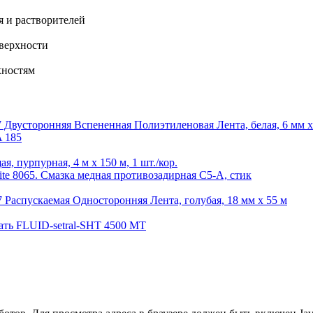
я и растворителей
верхности
хностям
вусторонняя Вспененная Полиэтиленовая Лента, белая, 6 мм х
A 185
 пурпурная, 4 м х 150 м, 1 шт./кор.
ite 8065. Смазка медная противозадирная C5-A, стик
Распускаемая Односторонняя Лента, голубая, 18 мм х 55 м
зать FLUID-setral-SHT 4500 MT