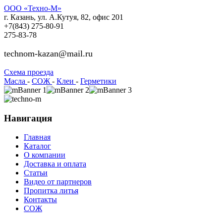
ООО «Техно-М»
г. Казань, ул. А.Кутуя, 82, офис 201
+7(843)
275-80-91
275-83-78
technom-kazan@mail.ru
Cхема проезда
Масла
-
СОЖ
-
Клеи
-
Герметики
Навигация
Главная
Каталог
О компании
Доставка и оплата
Статьи
Видео от партнеров
Пропитка литья
Контакты
СОЖ