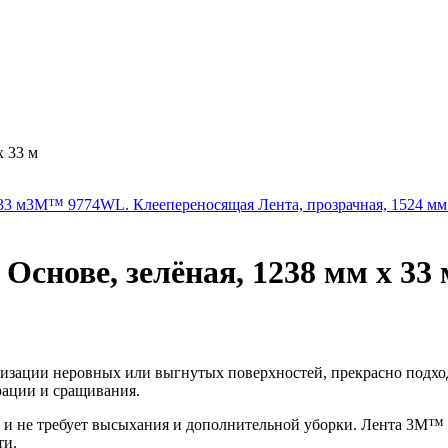
х 33 м
33 м
3M™ 9774WL. Клеепереносящая Лента, прозрачная, 1524 мм 
снове, зелёная, 1238 мм х 33 
тизации неровных или выгнутых поверхностей, прекрасно подхо
рации и сращивания.
ль и не требует высыхания и дополнительной уборки. Лента 3M™ 
ти.