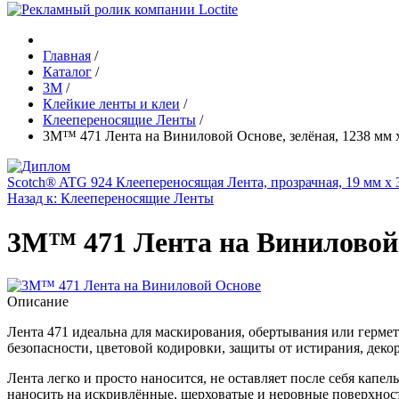
Главная
/
Каталог
/
3М
/
Клейкие ленты и клеи
/
Клеепереносящие Ленты
/
3M™ 471 Лента на Виниловой Основе, зелёная, 1238 мм 
Scotch® ATG 924 Клеепереносящая Лента, прозрачная, 19 мм x 
Назад к: Клеепереносящие Ленты
3M™ 471 Лента на Виниловой О
Описание
Лента 471 идеальна для маскирования, обертывания или герме
безопасности, цветовой кодировки, защиты от истирания, деко
Лента легко и просто наносится, не оставляет после себя капе
наносить на искривлённые, шерховатые и неровные поверхнос