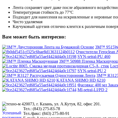
Лента сохраняет цвет даже после абразивного воздействи
Температурная стойкость до 77°С
Подходит для нанесения на искривленные и неровные по
Чисто удаляемая
Каучуковый адгезив отлично клеится к различным повер
Вам может быть интересно:
3M™ 9515W Д
Очистители Feroclean 
SYN-setral-PU 460
3M™ 50988 Пленка Маскирующая,
Loct
SYN-setral-PU 2
3M™ R3127 
KATANA SHIMO HD 6210
Фасовка: 400 мл Зака
MI-setral-LI/PD 2
420073, г. Казань, ул. А.Кутуя, 82, офис 201.
Тел.: (843) 275-83-78
Тел./факс: (843) 275-80-91