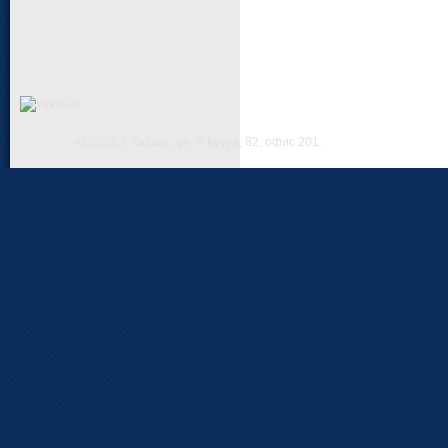
420073, г. Казань, ул. А.Кутуя, 82, офис 201.