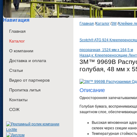
Навигация
Главная
/
Каталог
/
3М
/
Клейкие л
Главная
Scotch® ATG 924 Клеепереносяща
Каталог
прозрачная, 1524 мм х 164,5 м
О компании
Назад к: Клеепереносящие Лен
Доставка и оплата
3M™ 9969В Распус
голубая, 48 мм х 5
Статьи
Видео от партнеров
Описание
Пропитка литья
Односторонняя запечатываемая 
Контакты
Голубая бумага, воспринимающа
СОЖ
защитном слое, обеспечивающи
Высокая мгновенная адге
склеек через секции нан
Температурная стойкость