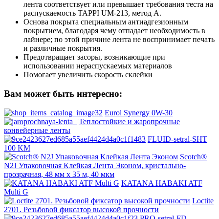
лента соответствует или превышает требования теста на
распускаемость TAPPI UM-213, метод A.
Основа покрыта специальным антиадгезионным
покрытием, благодаря чему отпадает необходимость в
лайнере; по этой причине лента не воспринимает печать
и различные покрытия.
Предотвращает засоры, возникающие при
использовании нераспускаемых материалов
Помогает увеличить скорость склейки
Вам может быть интересно:
Eurol Synergy 0W-30
Теплостойкие и жаропрочные
конвейерные ленты
FLUID-setral-SHT
100 KM
Scotch®
N2J Упаковочная Клейкая Лента Эконом, кристально-
прозрачная, 48 мм х 35 м, 40 мкм
KATANA HABAKI ATF
Multi G
Loctite
2701. Резьбовой фиксатор высокой прочности
PRO-setral-FD