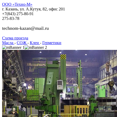
ООО «Техно-М»
г. Казань, ул. А.Кутуя, 82, офис 201
+7(843)
275-80-91
275-83-78
technom-kazan@mail.ru
Cхема проезда
Масла
-
СОЖ
-
Клеи
-
Герметики