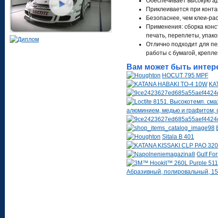
Обеспечивает высокую ад
Приклеивается при конта
Безопаснее, чем клеи-ра
Применения: сборка конс
печать, переплеты, упако
Отлично подходит для пе
работы с бумагой, крепле
Вам может быть интер
HOCUT 795 MPF
KA
алюминием, медью и графитом, 
Sitala B 401
Gulf Fo
Абразивный, полировальный, 15 от