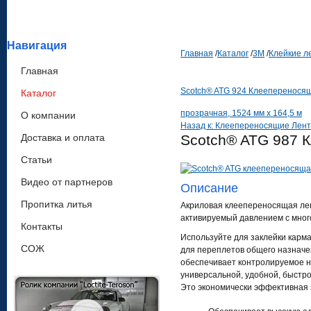
Навигация
Главная
/
Каталог
/
3М
/
Клейкие л
Главная
Scotch® ATG 924 Клеепереносяща
Каталог
прозрачная, 1524 мм х 164,5 м
О компании
Назад к: Клеепереносящие Лен
Доставка и оплата
Scotch® ATG 987 К
Статьи
Видео от партнеров
Описание
Пропитка литья
Акриловая клеепереносящая лен
активируемый давлением с мног
Контакты
Используйте для заклейки карма
СОЖ
для переплетов общего назнач
обеспечивает контролируемое н
универсальной, удобной, быстро
Это экономически эффективная за