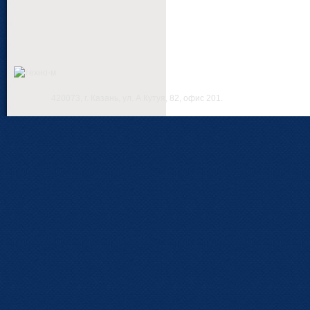
420073, г. Казань, ул. А.Кутуя, 82, офис 201.