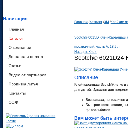
Навигация
Главная
/
Каталог
/
3М
/
Клейкие л
Главная
Scotch® 6015D Клей-Карандаш У
Каталог
прозрачный, часть А, 18,9 л
О компании
Назад к: Клеи
Доставка и оплата
Scotch® 6021D24 
Статьи
Видео от партнеров
Описание
Пропитка литья
Клей-карандаш Scotch® легко и 
для детей. Идеален для поделок
Контакты
Без запаха, не токсичен 
СОЖ
Быстрое схватывание, выс
фотоальбомов
Вам может быть интер