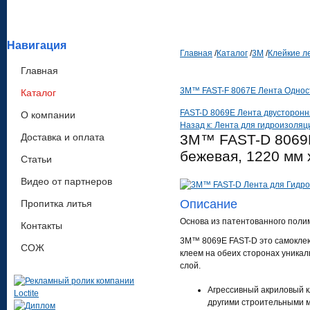
Навигация
Главная
/
Каталог
/
3М
/
Клейкие л
Главная
3M™ FAST-F 8067E Лента Одност
Каталог
FAST-D 8069E Лента двустороння
О компании
Назад к: Лента для гидроизоляц
Доставка и оплата
3M™ FAST-D 8069E
бежевая, 1220 мм 
Статьи
Видео от партнеров
Описание
Пропитка литья
Основа из патентованного поли
Контакты
3М™ 8069Е FAST-D это самоклею
СОЖ
клеем на обеих сторонах уника
слой.
Агрессивный акриловый к
другими строительными 