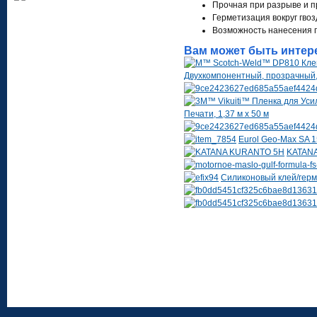
Прочная при разрыве и 
Герметизация вокруг гвоз
Возможность нанесения пр
Вам может быть интер
Двухкомпонентный, прозрачный,
Печати, 1,37 м х 50 м
Eurol Geo-Max SA 
KATAN
Cиликоновый клей/герме