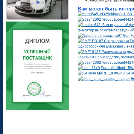
Рабочий диапазон темпера
Вам может быть интер
фиксатор высокотемпературны
Gulf F
Односторонняя Бумажная Лента, 
Газетном Производстве, голубая,
Eurol Multifleet 15W
KAT
E