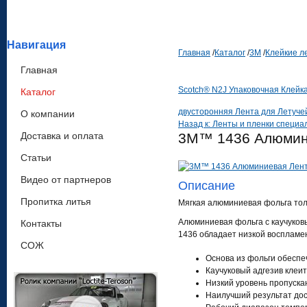
Навигация
Главная
/
Каталог
/
3М
/
Клейкие л
Главная
Scotch® N2J Упаковочная Клейка
Каталог
двусторонняя Лента для Летучей
О компании
Назад к: Ленты и пленки специа
Доставка и оплата
3M™ 1436 Алюмини
Статьи
Видео от партнеров
Описание
Пропитка литья
Мягкая алюминиевая фольга тол
Алюминиевая фольга с каучуков
Контакты
1436 обладает низкой воспламе
СОЖ
Основа из фольги обеспе
Каучуковый адгезив клеи
Низкий уровень пропуска
Наилучший результат дос