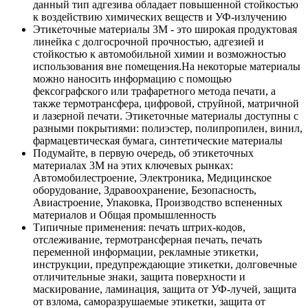
данный тип адгезива обладает повышенной стойкостью
к воздействию химических веществ и УФ-излучению
Этикеточные материалы 3М - это широкая продуктовая
линейка с долгосрочной прочностью, адгезией и
стойкостью к автомобильной химии и возможностью
использования вне помещения.На некоторые материалы
можно наносить информацию с помощью
фексографского или трафаретного метода печати, а
также термотрансфера, цифровой, струйной, матричной
и лазерной печати. Этикеточные материалы доступны с
разными покрытиями: полиэстер, полипропилен, винил,
фармацевтическая бумага, синтетические материалы
Подумайте, в первую очередь, об этикеточных
материалах 3М на этих ключевых рынках:
Автомобилестроение, Электроника, Медицинское
оборудование, Здравоохранение, Безопасность,
Авиастроение, Упаковка, Производство вспененных
материалов и Общая промышленность
Типичные применения: печать штрих-кодов,
отслеживание, термотрансферная печать, печать
переменной информации, рекламные этикетки,
инструкции, предупреждающие этикетки, долговечные
отличительные знаки, защита поверхности и
маскирование, ламинация, защита от УФ-лучей, защита
от взлома, саморазрушаемые этикетки, защита от