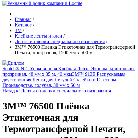
Главная
/
Каталог
/
3М
/
Клейкие ленты и клеи
/
Ленты и пленки специального назначения
/
3M™ 76500 Плёнка Этикеточная для Термотрансферной
Печати, прозрачная, 1500 мм x 500 м
Scotch® N2J Упаковочная Клейкая Лента Эконом, кристально-
прозрачная, 48 мм х 35 м, 40 мкм
3M™ 913E Распускаемая
двусторонняя Лента для Летучей Склейки в Газетном
Производстве, голубая, 38 мм х 50 м
Назад к: Ленты и пленки специального назначения
3M™ 76500 Плёнка
Этикеточная для
Термотрансферной Печати,