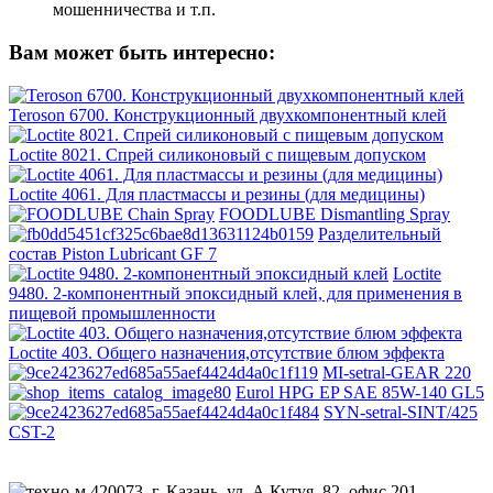
мошенничества и т.п.
Вам может быть интересно:
Teroson 6700. Конструкционный двухкомпонентный клей
Loctite 8021. Спрей силиконовый с пищевым допуском
Loctite 4061. Для пластмассы и резины (для медицины)
FOODLUBE Dismantling Spray
Разделительный
состав Piston Lubricant GF 7
Loctite
9480. 2-компонентный эпоксидный клей, для применения в
пищевой промышленности
Loctite 403. Общего назначения,отсутствие блюм эффекта
MI-setral-GEAR 220
Eurol HPG EP SAE 85W-140 GL5
SYN-setral-SINT/425
CST-2
420073, г. Казань, ул. А.Кутуя, 82, офис 201.