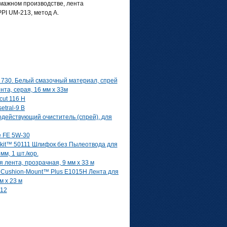
мажном производстве, лента
PI UM-213, метод A.
 730. Белый смазочный материал, спрей
а, серая, 16 мм x 33м
cut 116 H
setral-9 B
родействующий очиститель (спрей), для
e FE 5W-30
it™ 50111 Шлифок без Пылеотвода для
м, 1 шт./кор.
ента, прозрачная, 9 мм х 33 м
Cushion-Mount™ Plus E1015H Лента для
м х 23 м
12