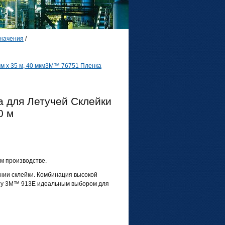
значения
/
 х 35 м, 40 мкм
3M™ 76751 Пленка
 для Летучей Склейки
0 м
м производстве.
нии склейки. Комбинация высокой
нту 3M™ 913E идеальным выбором для