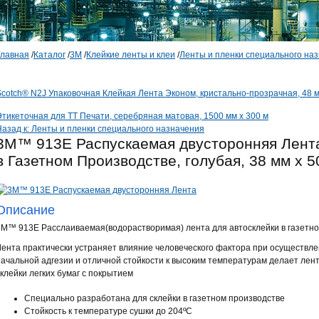
Главная
/
Каталог
/
3М
/
Клейкие ленты и клеи
/
Ленты и пленки специального на
Scotch® N2J Упаковочная Клейкая Лента Эконом, кристально-прозрачная, 48 мм
Этикеточная для ТТ Печати, серебряная матовая, 1500 мм x 300 м
Назад к: Ленты и пленки специального назначения
3M™ 913E Распускаемая двусторонняя Лента
в Газетном Производстве, голубая, 38 мм х 5
Описание
3M™ 913E Расслаиваемая(водорастворимая) лента для автосклейки в газетно
Лента практически устраняет влияние человеческого фактора при осуществле
начальной адгезии и отличной стойкости к высоким температурам делает ле
склейки легких бумаг с покрытием
Специально разработана для склейки в газетном производстве
Стойкость к температуре сушки до 204ºC