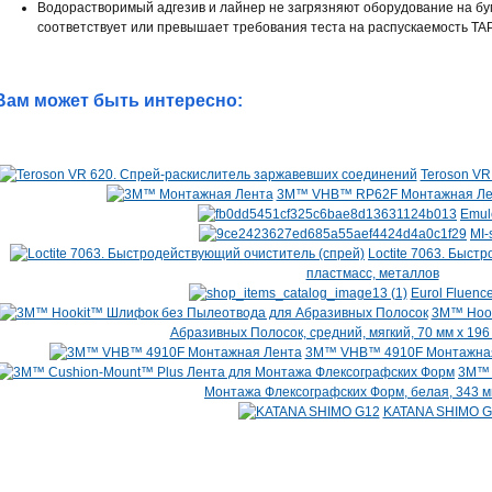
Водорастворимый адгезив и лайнер не загрязняют оборудование на бу
соответствует или превышает требования теста на распускаемость TAP
Вам может быть интересно:
Teroson VR
3M™ VHB™ RP62F Монтажная Лент
Emul
MI-
Loctite 7063. Быст
пластмасс, металлов
Eurol Fluenc
3M™ Hook
Абразивных Полосок, средний, мягкий, 70 мм x 196 м
3M™ VHB™ 4910F Монтажная л
3M™ 
Монтажа Флексографских Форм, белая, 343 м
KATANA SHIMO G