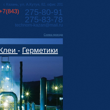
г. Казань, ул. А.Кутуя, 82, офис 201
275-80-91
+7(843)
275-83-78
technom-kazan@mail.ru
Cхема проезда
Клеи
-
Герметики