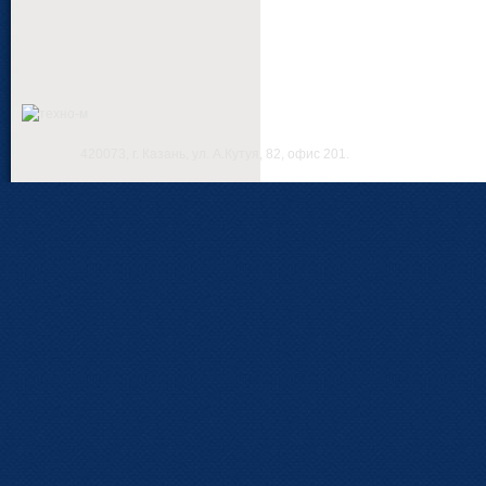
420073, г. Казань, ул. А.Кутуя, 82, офис 201.