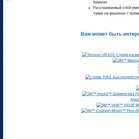
бумагах
Расслаиваемый слой имее
также на машинах с пря
Вам может быть интер
Абра