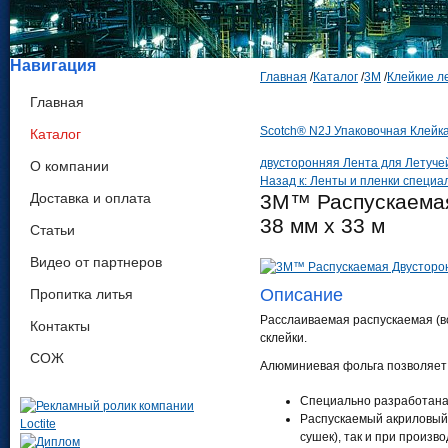
Навигация
Главная
/
Каталог
/
3М
/
Клейкие л
Главная
Scotch® N2J Упаковочная Клейка
Каталог
двусторонняя Лента для Летучей
О компании
Назад к: Ленты и пленки специа
Доставка и оплата
3M™ Распускаемая
38 мм х 33 м
Статьи
Видео от партнеров
Описание
Пропитка литья
Расслаиваемая распускаемая (в
Контакты
склейки.
СОЖ
Алюминиевая фольга позволяет 
Специально разработана 
Распускаемый акриловый а
сушек), так и при произв