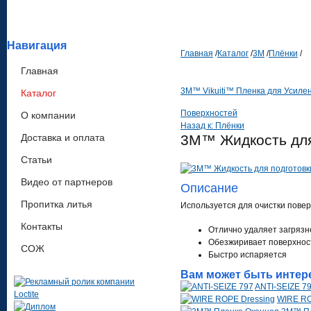
Навигация
Главная
/
Каталог
/
3М
/
Плёнки
/
Главная
3M™ Vikuiti™ Пленка для Усилен
Каталог
Поверхностей
О компании
Назад к: Плёнки
Доставка и оплата
3M™ Жидкость для 
Статьи
Видео от партнеров
Описание
Пропитка литья
Используется для очистки пове
Контакты
Отлично удаляет загрязн
Обезжиривает поверхнос
СОЖ
Быстро испаряется
Вам может быть интер
ANTI-SEIZE 7
WIRE RO