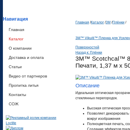
Навигация
Главная
/
Каталог
/
3М
/
Плёнки
/
Главная
3M™ Vikuiti™ Пленка для Усилен
Каталог
Поверхностей
О компании
Назад к: Плёнки
Доставка и оплата
3M™ Scotchcal™ 81
Печати, 1,37 м х 5
Статьи
Видео от партнеров
Описание
Пропитка литья
Идеальная оптическая прозрачн
Контакты
стеклянных перегородок.
СОЖ
Высокая оптическая проз
Позволяет декорировать 
вокруг изображения
Полноцветная печать, со
Создание эффектов гради