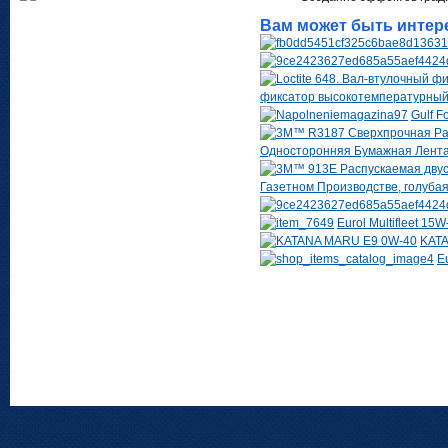
Вам может быть интер
фиксатор высокотемпературны
Gulf F
Односторонняя Бумажная Лента, 
Газетном Производстве, голубая,
Eurol Multifleet 15W
KAT
E