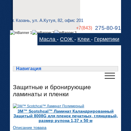
г. Казань, ул. А.Кутуя, 82, офис 201
275-80-91
+7(843)
275-83-78
Масла
-
СОЖ
-
Клеи
-
Герметики
technom-kazan@mail.ru
Cхема проезда
Навигация
Защитные и бронирующие
ламинаты и пленки
3M™ Scotchcal™ Ламинат Каландрированный
Защитый 8008G для пленок печатных, глянцевый,
размер рулона 1,37 х 50 м
Описание товара