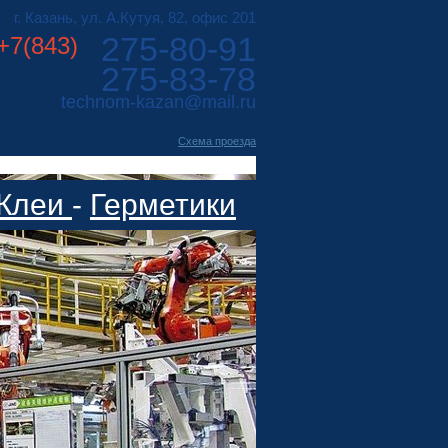
г. Казань, ул. А.Кутуя, 82, офис 201
275-80-91
+7(843)
275-83-78
technom-kazan@mail.ru
Cхема проезда
Клеи
-
Герметики