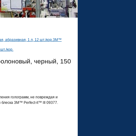
, абразивная, 1 л, 12 шт./кор.
3M™
шт./кор.
ролоновый, черный, 150
ления голограмм, не повреждая и
леска 3M™ Perfect-it™ lIl 09377.