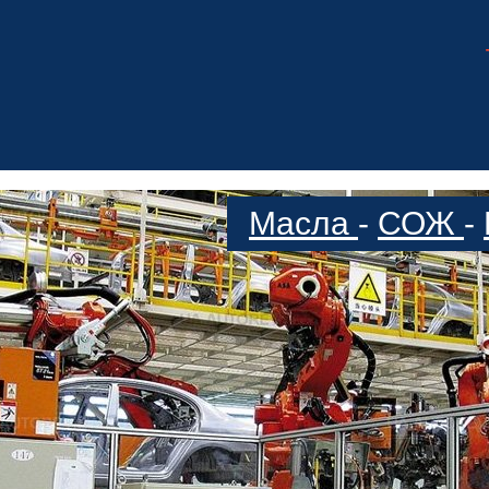
Масла
-
СОЖ
-