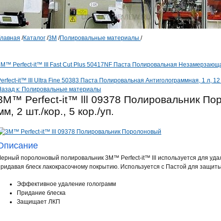
Главная
/
Каталог
/
3М
/
Полировальные материалы
/
M™ Perfect-it™ III Fast Cut Plus 50417NF Паста Полировальная Незамерзающая
erfect-it™ III Ultra Fine 50383 Паста Полировальная Антиголограммная, 1 л, 12 
Назад к: Полировальные материалы
3M™ Perfect-it™ lll 09378 Полировальник По
мм, 2 шт./кор., 5 кор./уп.
Описание
Черный поролоновый полировальник 3M™ Perfect-it™ lll используется для уда
придавая блеск лакокрасочному покрытию. Используется с Пастой для защиты б
Эффективное удаление голограмм
Придание блеска
Защищает ЛКП