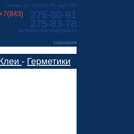
г. Казань, ул. А.Кутуя, 82, офис 201
275-80-91
+7(843)
275-83-78
technom-kazan@mail.ru
Cхема проезда
Клеи
-
Герметики