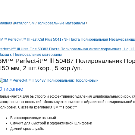
Главная
/
Каталог
/
3М
/
Полировальные материалы
/
M™ Perfect-it™ III Fast Cut Plus 50417NF Паста Полировальная Незамерзающая
erfect-it™ III Ultra Fine 50383 Паста Полировальная Антиголограммная, 1 л, 12 
Назад к: Полировальные материалы
3M™ Perfect-it™ lll 50487 Полировальник По
150 мм, 2 шт./кор., 5 кор./уп.
Описание
Применяется для быстрого и эффективного удаления шлифовальных рисок, сл
лакокрасочных покрытий. Используется вместе с абразивной полировальной паст
полировки. Система крепления 3M™ Hookit™
Высокопроизводительный
Служит для быстрой и эффективной шлифовки
Долгий срок службы