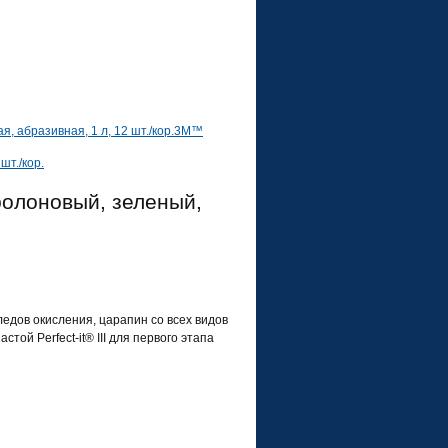
, абразивная, 1 л, 12 шт./кор.
3M™
шт./кор.
ролоновый, зеленый,
едов окисления, царапин со всех видов
ой Perfect-it® III для первого этапа