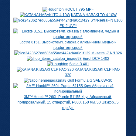
HOCUT 795 MPF
KATANA HABAKI TO-4 10W
SYN-setral-INT/160
EK-2 UV**
Loctite 8151. Высокотемп. смазка с алюминием, медью и
графитом, спрей
MI-setral-7 N/1826
Eurol DCF 1402
Sitala B 401
KATANA KISSAKI CLP PAO
320
Gulf Formula G SAE 0W-30
3M™ Hookit™ 260L Purple 51155 Круг Абразивный,
полировальный, 15 отверстий, Р800, 150 мм, 50 шт./кор., 5
кор./уп.