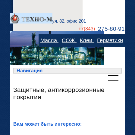
г. Казань, ул. А.Кутуя, 82, офис 201
275-80-91
+7(843)
275-83-78
Масла
-
СОЖ
-
Клеи
-
Герметики
technom-kazan@mail.ru
Cхема проезда
Навигация
Защитные, антикоррозионные
покрытия
Вам может быть интересно: