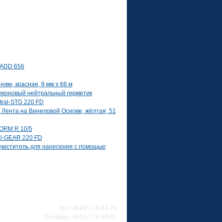
ADD 656
ве, красная, 9 мм x 66 м
ликоновый нейтральный герметик
tral-STG 220 FD
Лента на Виниловой Основе, жёлтая, 51
ORM R 10/5
al-GEAR 220 FD
очиститель для нанесения с помощью
Тел.: (843) 275-83-78
Тел./факс: (843) 275-80-91