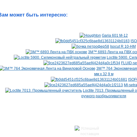
Вам может быть интересно:
Garia 601 M-12
ISO
Isocut R 10-HM
3M™ 6893 Лента на ПВХ осно
Loctite 5900. Си
FLUID-se
3M™ 764 Экономичная 
мм х 32,9 м
ISOF
MI-setr
Loctite 7013. Промышленный 
ручного разбрызгивателя