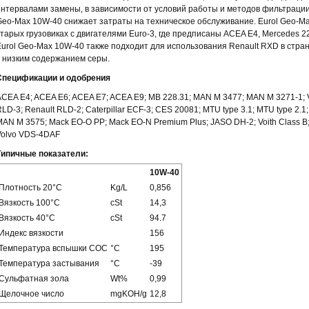
интервалами замены, в зависимости от условий работы и методов фильтрации
Geo-Max 10W-40 снижает затраты на техническое обслуживание. Eurol Geo-Ma
старых грузовиках с двигателями Euro-3, где предписаны ACEA E4, Mercedes 2
Eurol Geo-Max 10W-40 также подходит для использования Renault RXD в стран
с низким содержанием серы.
Спецификации и одобрения
ACEA E4; ACEA E6; ACEA E7; ACEA E9; MB 228.31; MAN M 3477; MAN M 3271-1; V
LD-3; Renault RLD-2; Caterpillar ECF-3; CES 20081; MTU type 3.1; MTU type 2.1
MAN M 3575; Mack EO-O PP; Mack EO-N Premium Plus; JASO DH-2; Voith Class B;
Volvo VDS-4DAF
Типичные показатели:
10W-40
Плотность
20°C
Kg/L
0,856
Вязкость
100°C
cSt
14,3
Вязкость
40°C
cSt
94.7
Индекс вязкости
156
Температура вспышки COC
°C
195
Температура застывания
°C
-39
Сульфатная зола
Wt%
0,99
Щелочное число
mgKOH/g
12,8