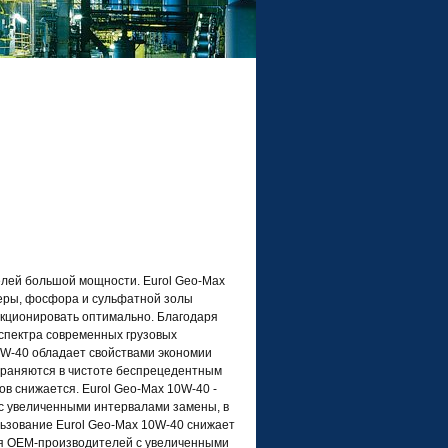
елей большой мощности. Eurol Geo-Max
серы, фосфора и сульфатной золы
кционировать оптимально. Благодаря
спектра современных грузовых
10W-40 обладает свойствами экономии
охраняются в чистоте беспрецедентным
ов снижается. Eurol Geo-Max 10W-40 -
с увеличенными интервалами замены, в
льзование Eurol Geo-Max 10W-40 снижает
для OEM-производителей с увеличенными