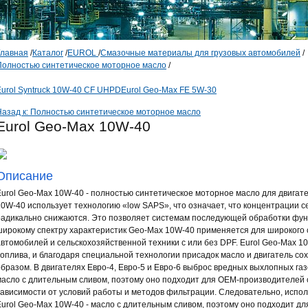
Главная
/
Каталог
/
EUROL
/
Смазочные материалы для грузовых автомобилей
/
Полностью синтетическое моторное масло
/
Eurol Syntruck 10W-40 CF UHPD
Eurol Geo-Max FE 5W-30
Назад к: Полностью синтетическое моторное масло
Eurol Geo-Max 10W-40
Описание
Eurol Geo-Max 10W-40 - полностью синтетическое моторное масло для двигат
10W-40 использует технологию «low SAPS», что означает, что концентрации 
радикально снижаются. Это позволяет системам последующей обработки фун
широкому спектру характеристик Geo-Max 10W-40 применяется для широкого 
автомобилей и сельскохозяйственной техники с или без DPF. Eurol Geo-Max 
топлива, и благодаря специальной технологии присадок масло и двигатель с
образом. В двигателях Евро-4, Евро-5 и Евро-6 выброс вредных выхлопных газ
масло с длительным сливом, поэтому оно подходит для OEM-производителей 
зависимости от условий работы и методов фильтрации. Следовательно, испо
Eurol Geo-Max 10W-40 - масло с длительным сливом, поэтому оно подходит 