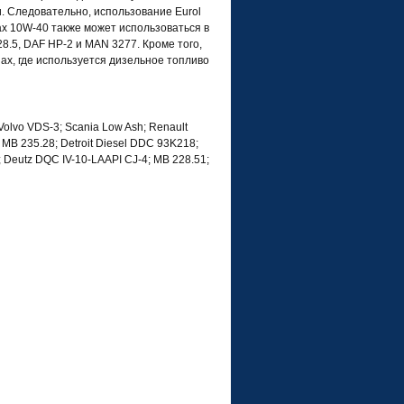
. Следовательно, использование Eurol
x 10W-40 также может использоваться в
28.5, DAF HP-2 и MAN 3277. Кроме того,
ах, где используется дизельное топливо
olvo VDS-3; Scania Low Ash; Renault
; MB 235.28; Detroit Diesel DDC 93K218;
 Deutz DQC IV-10-LAAPI CJ-4; MB 228.51;