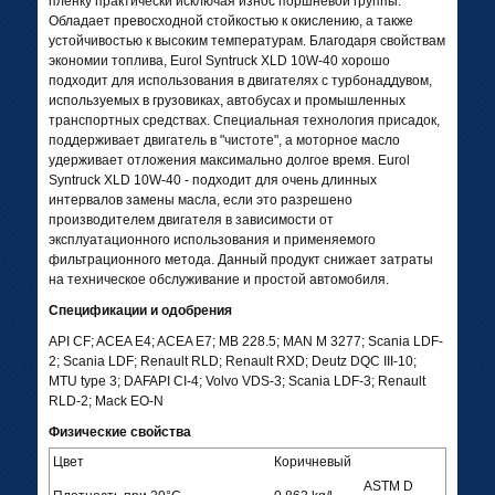
пленку практически исключая износ поршневой группы.
Обладает превосходной стойкостью к окислению, а также
устойчивостью к высоким температурам. Благодаря свойствам
экономии топлива, Eurol Syntruck XLD 10W-40 хорошо
подходит для использования в двигателях с турбонаддувом,
используемых в грузовиках, автобусах и промышленных
транспортных средствах. Специальная технология присадок,
поддерживает двигатель в "чистоте", а моторное масло
удерживает отложения максимально долгое время. Eurol
Syntruck XLD 10W-40 - подходит для очень длинных
интервалов замены масла, если это разрешено
производителем двигателя в зависимости от
эксплуатационного использования и применяемого
фильтрационного метода. Данный продукт снижает затраты
на техническое обслуживание и простой автомобиля.
Спецификации и одобрения
API CF; ACEA E4; ACEA E7; MB 228.5; MAN M 3277; Scania LDF-
2; Scania LDF; Renault RLD; Renault RXD; Deutz DQC III-10;
MTU type 3; DAFAPI CI-4; Volvo VDS-3; Scania LDF-3; Renault
RLD-2; Mack EO-N
Физические свойства
Цвет
Коричневый
ASTM D