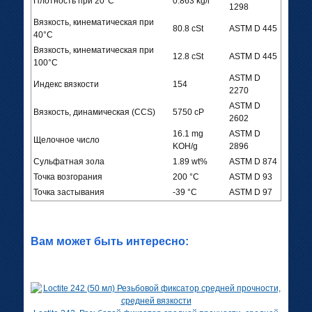
Плотность при 20°C
0.863 kg/l
1298
Вязкость, кинематическая при
80.8 cSt
ASTM D 445
40°C
Вязкость, кинематическая при
12.8 cSt
ASTM D 445
100°C
ASTM D
Индекс вязкости
154
2270
ASTM D
Вязкость, динамическая (CCS)
5750 cP
2602
16.1 mg
ASTM D
Щелочное число
KOH/g
2896
Сульфатная зола
1.89 wt%
ASTM D 874
Точка возгорания
200 °C
ASTM D 93
Точка застывания
-39 °C
ASTM D 97
Вам может быть интересно: