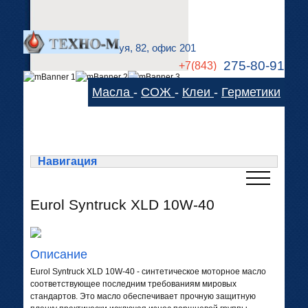
г. Казань, ул. А.Кутуя, 82, офис 201
275-80-91
+7(843)
275-83-78
Масла
-
СОЖ
-
Клеи
-
Герметики
technom-kazan@mail.ru
Cхема проезда
Навигация
Eurol Syntruck XLD 10W-40
Описание
Eurol Syntruck XLD 10W-40 - синтетическое моторное масло
соответствующее последним требованиям мировых
стандартов. Это масло обеспечивает прочную защитную