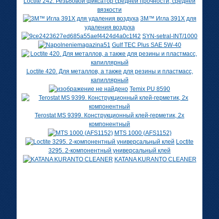
Loctite 242. Резьбовой фиксатор средней прочности, средней
вязкости
3M™ Игла 391X для
удаления воздуха
SYN-setral-INT/1000
Gulf TEC Plus SAE 5W-40
Loctite 420. Для металлов, а также для резины и пластмасс,
капиллярный
Temix PU 8590
Terostat MS 9399. Конструкционный клей-герметик, 2х
компонентный
MTS 1000 (AFS1152)
Loctite
3295. 2-компонентный универсальный клей
KATANA KURANTO CLEANER