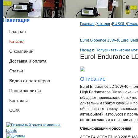
Навигация
Главная
/
Каталог
/
EUROL
/
Смазо
Главная
Eurol Globence 15W-40
Eurol Bed
Каталог
Назад к: Полусинтетическое мо
О компании
Eurol Endurance L
Доставка и оплата
Статьи
Описание
Видео от партнеров
Eurol Endurance LD 10W-40 - п
Пропитка литья
High Performance Diesel - очен
обладает превосходной стойкост
Контакты
длительным сроком службы и по
обеспечивает высокую экономию
СОЖ
автомобилей, автобусов и пром
остается чистым в течении долг
Спецификации и одобрения
ACEA E4; ACEA E7; MB 228.5; MA