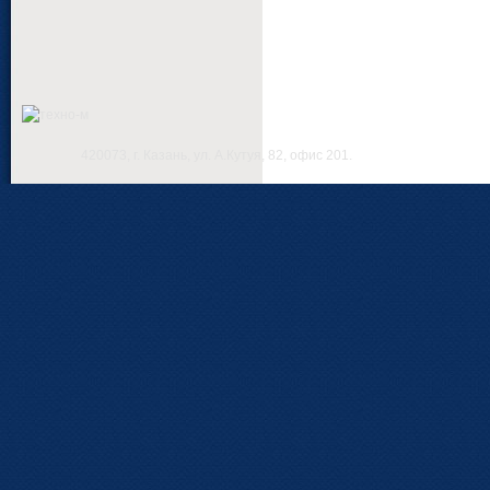
420073, г. Казань, ул. А.Кутуя, 82, офис 201.