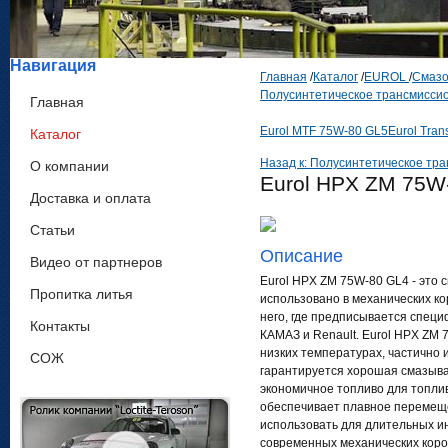
Навигация
Главная
/
Каталог
/
EUROL
/
Смазо
Полусинтетическое трансмисси
Главная
Eurol MTF 75W-80 GL5
Eurol Tran
Каталог
Назад к: Полусинтетическое тр
О компании
Eurol HPX ZM 75W
Доставка и оплата
Статьи
Описание
Видео от партнеров
Eurol HPX ZM 75W-80 GL4 - это 
Пропитка литья
использовано в механических ко
него, где предписывается специ
Контакты
КАМАЗ и Renault. Eurol HPX ZM
низких температурах, частично 
СОЖ
гарантируется хорошая смазыва
экономичное топливо для топли
обеспечивает плавное перемеще
использовать для длительных и
современных механических короб