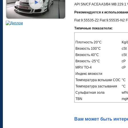
API SN/CF ACEA A3/B4 MB 229.1
Рекомендуется к использован
Fiat 9.55535-Z2 Fiat 9.55535-N2 
Типичные показатели:
Плотность
20°C
Kg/
Вязкость
100°C
cSt
Вязкость
40°C
cSt
Вязкость
-25°C
cP
MRV TO-4
cP
Индекс вязкости
Температура вспышки COC
°C
Температура застывания
°C
Сульфатная зола
wt
TBN
mg
Вам может быть интер