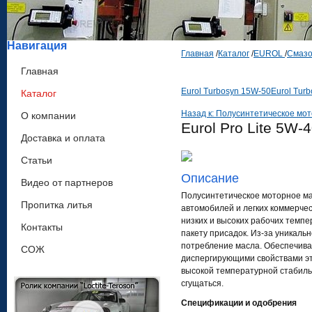
Навигация
Главная
/
Каталог
/
EUROL
/
Смазо
Главная
Eurol Turbosyn 15W-50
Eurol Tur
Каталог
Назад к: Полусинтетическое мо
О компании
Eurol Pro Lite 5W-
Доставка и оплата
Статьи
Описание
Видео от партнеров
Полусинтетическое моторное ма
Пропитка литья
автомобилей и легких коммерче
низких и высоких рабочих темп
Контакты
пакету присадок. Из-за уникаль
потребление масла. Обеспечива
СОЖ
диспергирующими свойствами это
высокой температурной стабильн
сгущаться.
Спецификации и одобрения