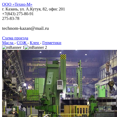
ООО «Техно-М»
г. Казань, ул. А.Кутуя, 82, офис 201
+7(843)
275-80-91
275-83-78
technom-kazan@mail.ru
Cхема проезда
Масла
-
СОЖ
-
Клеи
-
Герметики