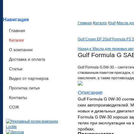
Навигация
Главная
/
Каталог
/
Gulf
/
Масла дл
Главная
Gulf Crown EP 2
Gulf Formula FS
Каталог
Назад к: Масла для легковых ав
О компании
Gulf Formula G SA
Доставка и оплата
Gulf Formula G 0W-30 – син­те­ти­
Статьи
ство­ванным пакетом при­садок, с
Видео от партнеров
окис­ления, а также про­ти­во­за­д
Пропитка литья
Описание
Контакты
Gulf Formula G 0W-30 соо­т­в
ских авто­про­из­во­ди­телей.
СОЖ
новых и дизельных дви­га­тел
Formula G 0W-30 хорошо заре­
телях при экс­плу­а­тации на
пробках.