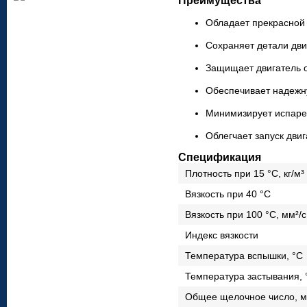
Преимущества
Обла­дает пре­красной т
Сохра­няет детали дви­
Защи­щает дви­га­тель 
Обес­пе­чи­вает надеж
Мини­ми­зи­рует испа­р
Облег­чает запуск дви­г
Спецификация
Плот­ность при 15 °C, кг/м³
Вяз­кость при 40 °C
Вяз­кость при 100 °C, мм²/с
Индекс вяз­кости
Тем­пе­ра­тура вспышки, °C
Тем­пе­ра­тура засты­вания,
Общее щелочное число, м