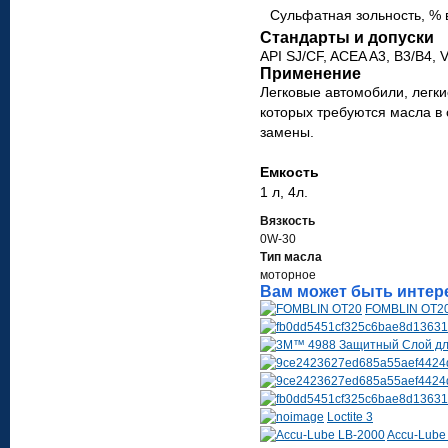
Суль­фатная золь­ность, % 
Стандарты и допуски
API SJ/CF, ACEA A3, B3/B4, 
Применение
Лег­ковые авто­мо­били, легки
которых тре­бу­ются масла в с
замены.
Емкость
1 л, 4л.
Вязкость
0W-30
Тип масла
моторное
Вам может быть интер
FOMBLIN OT2
Loctite 3
Accu-Lube