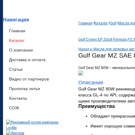
Навигация
Главная
/
Каталог
/
Gulf
/
Масла дл
Главная
Gulf Crown EP 2
Gulf Formula FS
Каталог
Назад к: Масла для легковых ав
О компании
Gulf Gear MZ SAE
Доставка и оплата
Gulf Gear MZ 80W – мине­ральное
Статьи
Видео от партнеров
Описание
Пропитка литья
Gulf Gear MZ 80W реко­мен­ду
класса GL-4 по API, содер­жа
Контакты
щими про­из­во­ди­те­лями ав
Преимущества
СОЖ
Обла­дает пре­крас­ным
Имеет хорошую сов­ме­с