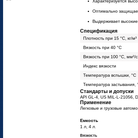
Харак­те­ри­зу­ется вы
Опти­мально защи­щает
Выдер­жи­вает высокие 
Спецификация
Плот­ность при 15 °C, кг/м³
Вяз­кость при 40 °C
Вяз­кость при 100 °C, мм²/с
Индекс вяз­кости
Тем­пе­ра­тура вспышки, °C
Тем­пе­ра­тура засты­вания,
Стандарты и допуски
API GL-4, US MIL-L-21056, 
Применение
Лег­ковые и гру­зовые авто­мо
Емкость
1 л, 4 л.
Вязкость