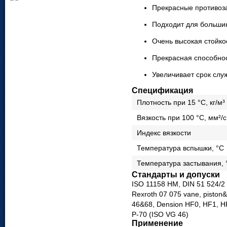
Пре­красные про­ти­во­
Под­ходит для боль­ши
Очень высокая стой­ко
Пре­красная спо­соб­нос
Уве­ли­чи­вает срок слу
Спецификация
Плот­ность при 15 °C, кг/м³
Вяз­кость при 100 °C, мм²/с
Индекс вяз­кости
Тем­пе­ра­тура вспышки, °C
Тем­пе­ра­тура засты­вания,
Стандарты и допуски
ISO 11158 HM, DIN 51 524/2
Rexroth 07 075 vane, piston
46&68, Dension HF0, HF1, HF
Р-70 (ISO VG 46)
Применение