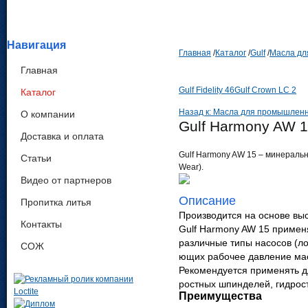
Навигация
Главная
/
Каталог
/
Gulf
/
Масла дл
Главная
Gulf Fidelity 46
Gulf Crown LC 2
Каталог
Назад к: Масла для промышлен
О компании
Gulf Harmony AW 
Доставка и оплата
Gulf Harmony AW 15 – мине­ральное
Статьи
Wear).
Видео от партнеров
Описание
Пропитка литья
Про­из­во­дится на основе выс
Контакты
Gulf Harmony AW 15 при­ме­ня
раз­личные типы насосов (лоп
СОЖ
ющих рабочее дав­ление мас
Реко­мен­ду­ется при­ме­нять 
ростных шпин­делей, гид­ро­ст
Преимущества