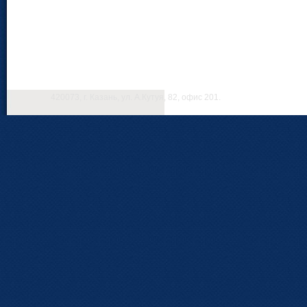
420073, г. Казань, ул. А.Кутуя, 82, офис 201.