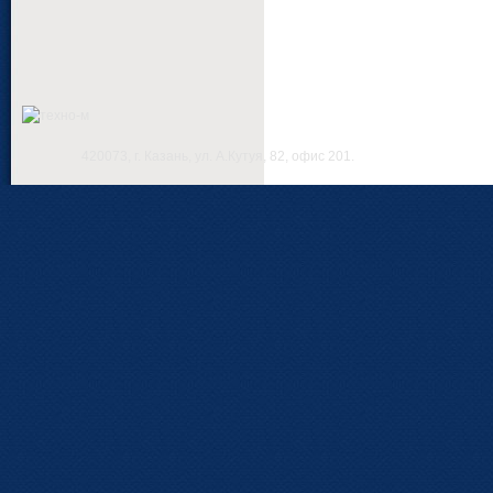
420073, г. Казань, ул. А.Кутуя, 82, офис 201.