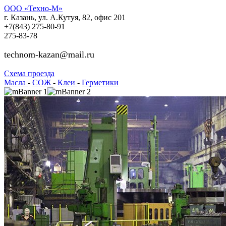
ООО «Техно-М»
г. Казань, ул. А.Кутуя, 82, офис 201
+7(843)
275-80-91
275-83-78
technom-kazan@mail.ru
Cхема проезда
Масла
-
СОЖ
-
Клеи
-
Герметики