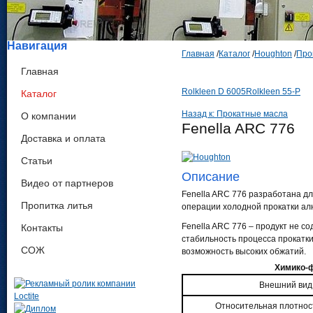
Навигация
Главная
/
Каталог
/
Houghton
/
Про
Главная
Rolkleen D 6005
Rolkleen 55-P
Каталог
Назад к: Прокатные масла
О компании
Fenella ARC 776
Доставка и оплата
Статьи
Описание
Видео от партнеров
Fenella ARC 776 разработана д
Пропитка литья
операции холодной прокатки ал
Fenella ARC 776 – продукт не 
Контакты
стабильность процесса прокатки
СОЖ
возможность высоких обжатий.
Химико-ф
Внешний вид
Относительная плотнос