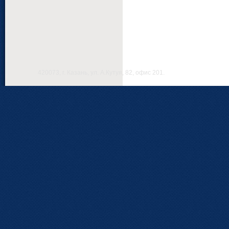
420073, г. Казань, ул. А.Кутуя, 82, офис 201.