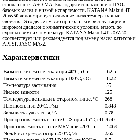
стандартные JASO MA. Благодаря использованию ПАО-
базовых масел и низкой испаряемости, KATANA Makuri 4T
20W-50 демонстрирует отличные низкотемпературные
свойства. Это делает масло пригодным к эксплуатации в
широком диапазоне климатических условий, вплоть до
суровых зимних температур. KATANA Makuri 4T 20W-50
соответствует или рекомендуется под замену масел категории
API SP, JASO MA-2.
Характеристики
Вязкость кинематическая при 40ºC, сСт
162.5
Вязкость кинематическая при 100ºC, сСт
18.22
Температура застывания
-55
Индекс вязкости
125
Температура вспышки в открытом тигле, ºC
268
Плотность при 20ºC, г/мл
0.848
Зольность сульфатная, %
0.78
Проворачиваемость в тесте CCS при -15ºC, сП
7650
Прокачиваемость в тесте MRV при -20ºС, сП
15069
Noack испаряемость при 250ºС, %
2.65