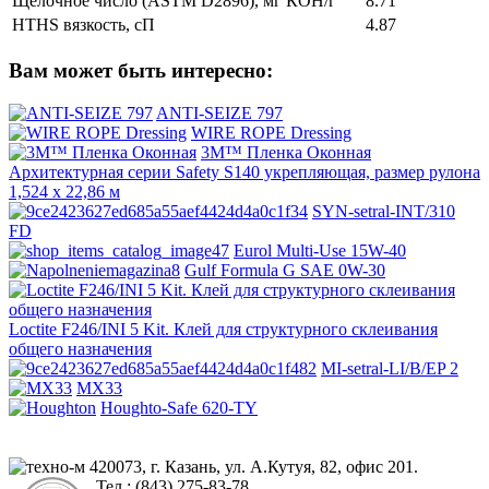
Щелочное число (ASTM D2896), мг КОН/г
8.71
HTHS вязкость, сП
4.87
Вам может быть интересно:
ANTI-SEIZE 797
WIRE ROPE Dressing
3M™ Пленка Оконная
Архитектурная серии Safety S140 укрепляющая, размер рулона
1,524 x 22,86 м
SYN-setral-INT/310
FD
Eurol Multi-Use 15W-40
Gulf Formula G SAE 0W-30
Loctite F246/INI 5 Kit. Клей для структурного склеивания
общего назначения
MI-setral-LI/B/EP 2
MX33
Houghto-Safe 620-TY
420073, г. Казань, ул. А.Кутуя, 82, офис 201.
Тел.: (843) 275-83-78