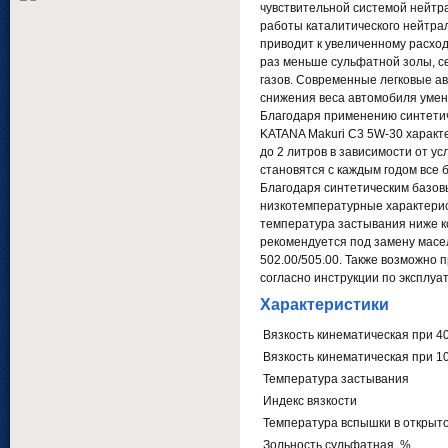
чувствительной системой нейтр
работы каталитического нейтра
приводит к увеличенному расхо
раз меньше сульфатной золы, с
газов. Современные легковые а
снижения веса автомобиля умень
Благодаря применению синтетич
KATANA Makuri C3 5W-30 характе
до 2 литров в зависимости от у
становятся с каждым годом все 
Благодаря синтетическим базов
низкотемпературные характерис
температура застывания ниже ко
рекомендуется под замену масел
502.00/505.00. Также возможно пр
согласно инструкции по эксплуа
Характеристики
Вязкость кинематическая при 40
Вязкость кинематическая при 10
Температура застывания
Индекс вязкости
Температура вспышки в открыто
Зольность сульфатная, %