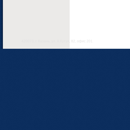
420073, г. Казань, ул. А.Кутуя, 82, офис 201.