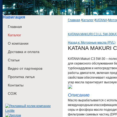
Навигация
Главная
/
Каталог
/
KATANA
/
Мотор
Главная
KATANA MAKURI C3 LL 5W-30
KA
Каталог
Назад к: Моторные масла (PVL)
О компании
KATANA MAKURI C
Доставка и оплата
KATANA Makuri C3 5W-30 – полно
Статьи
для сервисного обслуживания б
Видео от партнеров
турбонаддувом и непосредствен
работы двигателя, включая пре
Пропитка литья
свойствам обеспечивает надежны
угар масла гарантирует высокую
Контакты
СОЖ
Описание
Масло вырабатывается с исполь
международным классификациям
серы и фосфора масло подходит
фильтрами сажевых частиц (DPF