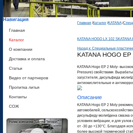
Навигация
Главная
/
Каталог
/
KATANA
/
Спец
Главная
KATANA HOGO LX 102 S
KATANA 
Каталог
Назад к: Специальные пластичн
О компании
KATANA HOGO EP
Доставка и оплата
KATANA Hogo EP 2 Moly- высоко
Статьи
Pressure) свойствами. Вырабаты
Видео от партнеров
загустителя, дисульфида молиб
антиокислительные и антикорро
Пропитка литья
Контакты
Описание
KATANA Hogo EP 2 Moly рекоменд
СОЖ
автомобилей, сельскохозяйствен
дисульфиду молибдена смазка о
условиях вибрации, и для узло
от -30 до +130°С. Благодаря ис
более высокой термической ста