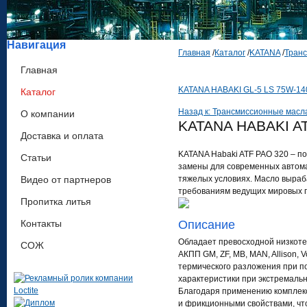
Навигация
Главная
/
Каталог
/
KATANA
/
Тран
Главная
KATANA HABAKI GL-5 LS 75W-14
Каталог
Назад к: Трансмиссионные масл
О компании
KATANA HABAKI AT
Доставка и оплата
KATANA Habaki ATF PAO 320 – п
Статьи
замены для современных автома
Видео от партнеров
тяжелых условиях. Масло выраб
требованиям ведущих мировых 
Пропитка литья
Контакты
Описание
Обладает превосходной низкоте
СОЖ
АКПП GM, ZF, MB, MAN, Allison,
термического разложения при п
характеристики при экстремальн
Благодаря применению комплек
и фрикционными свойствами, чт