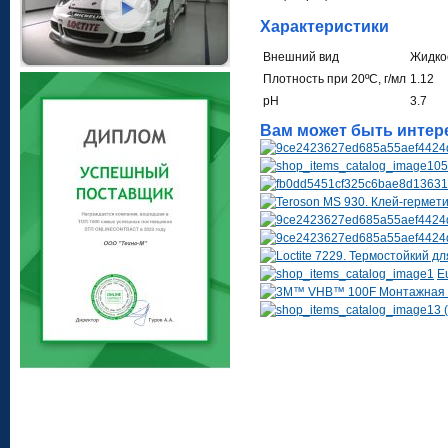
Характеристики
Внешний вид
Жидкос
Плотность при 20ºC, г/мл
1.12
pH
3.7
Вам может быть интер
E