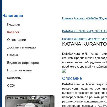
Навигация
Главная
/
Каталог
/
KATANA
/
Жидк
Главная
KATANA KURANTO MQL 32
KATA
Каталог
Назад к: Жидкости для металло
О компании
KATANA KURANTO
Доставка и оплата
KATANA Kuranto FN - концентр
Статьи
станков. Предназначен для под
Видео от партнеров
промышленного оборудования. 
проблем с коррозией и стабильн
Пропитка литья
Контакты
Описание
KATANA Kuranto FN используетс
СОЖ
металлургии, машиностроении, 
высокого грибкового поражения
непосредственно в рабочий раст
рекомендуемая концентрация со
концентрация составляет 0.02%