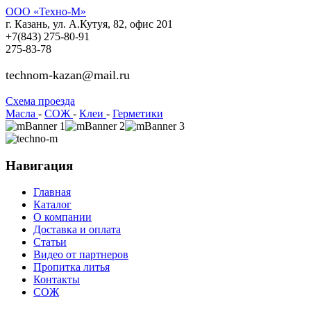
ООО «Техно-М»
г. Казань, ул. А.Кутуя, 82, офис 201
+7(843)
275-80-91
275-83-78
technom-kazan@mail.ru
Cхема проезда
Масла
-
СОЖ
-
Клеи
-
Герметики
Навигация
Главная
Каталог
О компании
Доставка и оплата
Статьи
Видео от партнеров
Пропитка литья
Контакты
СОЖ