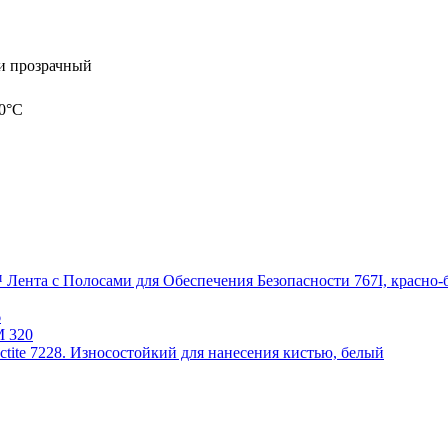
и прозрачный
0°С
Лента с Полосами для Обеспечения Безопасности 767I, красно-бе
6
M 320
ctite 7228. Износостойкий для нанесения кистью, белый