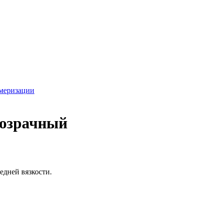
имеризации
прозрачный
едней вязкости.