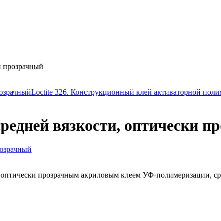
ки прозрачный
розрачный
Loctite 326. Конструкционный клей активаторной пол
 средней вязкости, оптически 
м оптически прозрачным акриловым клеем УФ-полимеризации, ср