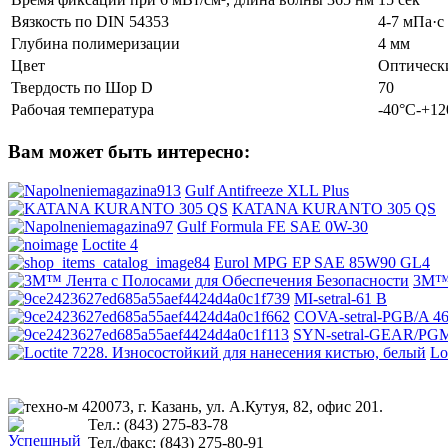
Вязкость по DIN 54353
4-7 мПа·с
Глубина полимеризации
4 мм
Цвет
Оптическ
Твердость по Шор D
70
Рабочая температура
-40°С-+12
Вам может быть интересно:
Gulf Antifreeze XLL Plus
KATANA KURANTO 305 QS
Gulf Formula FE SAE 0W-30
Loctite 4
Eurol MPG EP SAE 85W90 GL4
3M™ 
MI-setral-61 B
COVA-setral-PGB/A 4
SYN-setral-GEAR/PG
Lo
420073, г. Казань, ул. А.Кутуя, 82, офис 201.
Тел.: (843) 275-83-78
Тел./факс: (843) 275-80-91