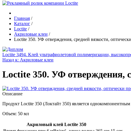
Главная
/
Каталог
/
Loctite
/
Акриловые клеи
/
Loctite 350. УФ отверждения, средней вязкости, оптичес
Loctite 3494. Клей ультрафиолетовой полимеризации, высокоп
Назад к: Акриловые клеи
Loctite 350. УФ отверждения,
Описание
Продукт Loctite 350 (Локтайт 350) является однокомпонентны
Объем: 50 мл
Акриловый клей Loctite 350
Время фиксации при 6 мВт/см², длина волны 365 нм
15 сек