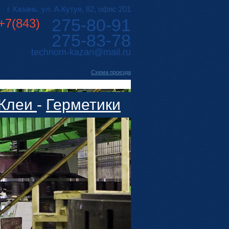
г. Казань, ул. А.Кутуя, 82, офис 201
275-80-91
+7(843)
275-83-78
technom-kazan@mail.ru
Cхема проезда
Клеи
-
Герметики