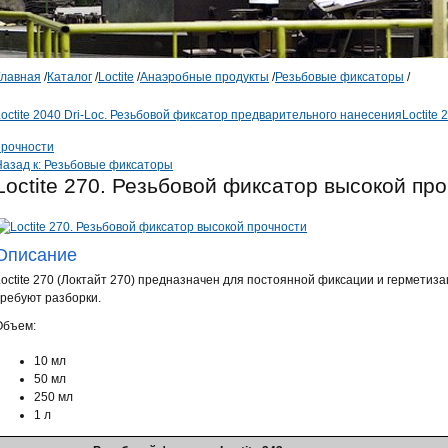
Главная
/
Каталог
/
Loctite
/
Анаэробные продукты
/
Резьбовые фиксаторы
/
Loctite 2040 Dri-Loc. Резьбовой фиксатор предварительного нанесения
Loctite
прочности
Назад к: Резьбовые фиксаторы
Loctite 270. Резьбовой фиксатор высокой пр
Описание
Loctite 270 (Локтайт 270) предназначен для постоянной фиксации и герметиз
требуют разборки.
Объем:
10 мл
50 мл
250 мл
1 л