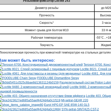
Резьбовой фиксатор Loctite 243
Диаметр резьбы
до М2
Прочность
Высока
Скорость*
3 часа
Момент срыва для болтов М10
33 Н·м
Рабочая температура
-55°С...+1
Текучесть
Жидки
*Технологическая прочность при комнатной температуре на стальных деталях
Вам может быть интересно:
Teroson 6700. Кон
Loctite 8021. Спрей 
Loctite 4061. Для п
FOODLUBE Dismantling Spray
Разделительный состав Piston Lubri
Loctite 9480. 2-компонентны
пищевой промышленности
Loctite 403. Общ
MI-setral-GEAR 220
Eurol HPG EP SAE 85W-140 GL5
SYN-setral-SINT/425 CST-2