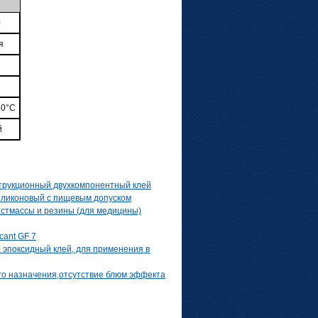
0
я
80°С
й
струкционный двухкомпонентный клей
силиконовый с пищевым допуском
ластмассы и резины (для медицины)
cant GF 7
й эпоксидный клей, для применения в
его назначения,отсутствие блюм эффекта