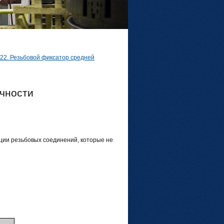
 222. Резьбовой фиксатор средней
очности
ации резьбовых соединений, которые не