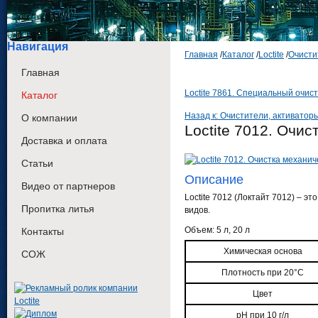
Навигация
Главная
/
Каталог
/
Loctite
/
Очисти
Главная
Loctite 7861. Специальный очис
Каталог
Назад к: Очистители, активатор
О компании
Loctite 7012. Очи
Доставка и оплата
Статьи
Описание
Видео от партнеров
Loctite 7012 (Локтайт 7012) – э
Пропитка литья
видов.
Объем: 5 л, 20 л
Контакты
Химическая основа
СОЖ
Плотность при 20°C
Цвет
pH при 10 г/л