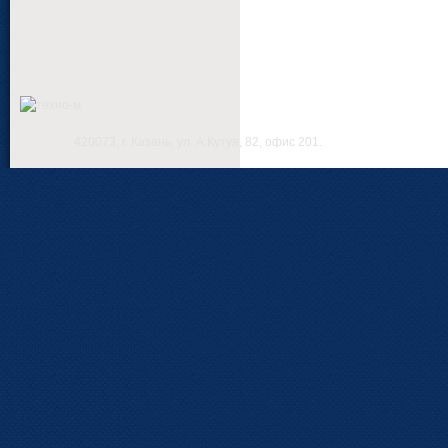
420073, г. Казань, ул. А.Кутуя, 82, офис 201.