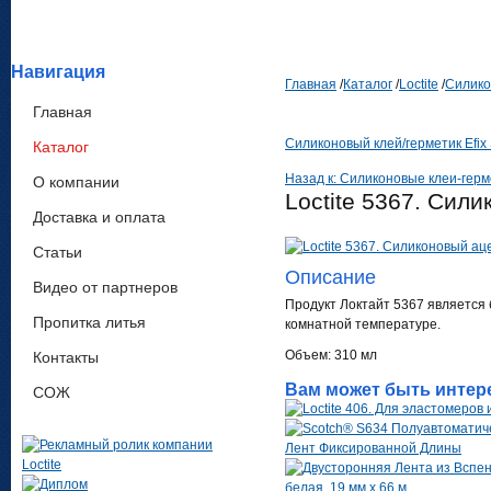
Навигация
Главная
/
Каталог
/
Loctite
/
Силико
Главная
Cиликоновый клей/герметик Efix 
Каталог
Назад к: Силиконовые клеи-герм
О компании
Loctite 5367. Сил
Доставка и оплата
Статьи
Описание
Видео от партнеров
Продукт Локтайт 5367 являетс
Пропитка литья
комнатной температуре.
Объем: 310 мл
Контакты
Вам может быть интер
СОЖ
Лент Фиксированной Длины
белая, 19 мм х 66 м