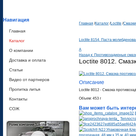
Навигация
Главная
/
Каталог
/
Loctite
/
Смазки
Главная
Loctite 8154. Паста молибденов
Каталог
A
О компании
Назад к: Противозадирные смаз
Доставка и оплата
Loctite 8012. Сма
Статьи
Видео от партнеров
Описание
Пропитка литья
Loctite 8012 - Смазка противоз
Объем: 453 г
Контакты
Вам может быть интер
СОЖ
Теплост
прозрачная, 48 мм х 35 м, 40 мкм