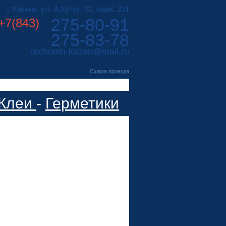
г. Казань, ул. А.Кутуя, 82, офис 201
275-80-91
+7(843)
275-83-78
technom-kazan@mail.ru
Cхема проезда
Клеи
-
Герметики