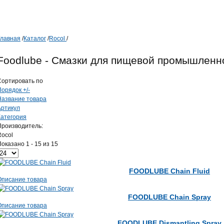
Главная
/
Каталог
/
Rocol
/
Foodlube - Смазки для пищевой промышленн
Сортировать по
орядок +/-
Название товара
Артикул
Категория
Производитель:
Rocol
оказано 1 - 15 из 15
FOODLUBE Chain Fluid
Описание товара
FOODLUBE Chain Spray
Описание товара
FOODLUBE Dismantling Spray