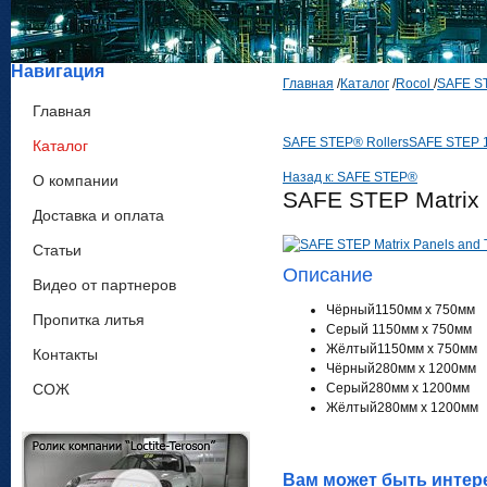
Навигация
Главная
/
Каталог
/
Rocol
/
SAFE S
Главная
SAFE STEP® Rollers
SAFE STEP 1
Каталог
Назад к: SAFE STEP®
О компании
SAFE STEP Matrix 
Доставка и оплата
Статьи
Описание
Видео от партнеров
Чёрный1150мм x 750мм
Пропитка литья
Серый 1150мм x 750мм
Жёлтый1150мм x 750мм
Контакты
Чёрный280мм x 1200мм
СОЖ
Серый280мм x 1200мм
Жёлтый280мм x 1200мм
Вам может быть интер