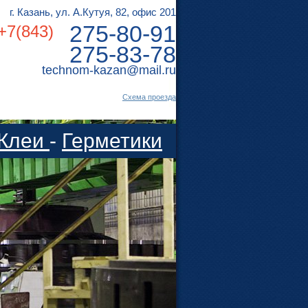
г. Казань, ул. А.Кутуя, 82, офис 201
275-80-91
+7(843)
275-83-78
technom-kazan@mail.ru
Cхема проезда
Клеи
-
Герметики