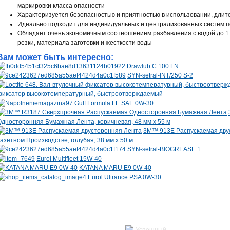
маркировки класса опасности
Характеризуется безопасностью и приятностью в использовании, дли
Идеально подходит для индивидуальных и централизованных систем 
Обладает очень экономичным соотношением разбавления с водой до 1:
резки, материала заготовки и жесткости воды
Вам может быть интересно:
Drawlub C 100 FN
SYN-setral-INT/250 S-2
фиксатор высокотемпературный, быстроотверждаемый
Gulf Formula FE SAE 0W-30
Односторонняя Бумажная Лента, коричневая, 48 мм х 55 м
3M™ 913E Распускаемая двус
Газетном Производстве, голубая, 38 мм х 50 м
SYN-setral-BIOGREASE 1
Eurol Multifleet 15W-40
KATANA MARU E9 0W-40
Eurol Ultrance PSA 0W-30