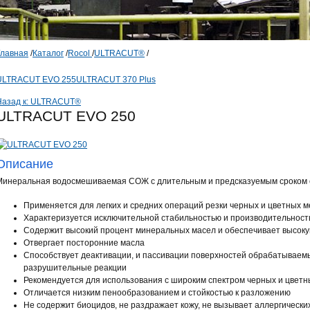
Главная
/
Каталог
/
Rocol
/
ULTRACUT®
/
ULTRACUT EVO 255
ULTRACUT 370 Plus
Назад к: ULTRACUT®
ULTRACUT EVO 250
Описание
Минеральная водосмешиваемая СОЖ с длительным и предсказуемым сроком 
Применяется для легких и средних операций резки черных и цветных 
Характеризуется исключительной стабильностью и производительнос
Содержит высокий процент минеральных масел и обеспечивает высоку
Отвергает посторонние масла
Способствует деактивации, и пассивации поверхностей обрабатываемы
разрушительные реакции
Рекомендуется для использования с широким спектром черных и цветн
Отличается низким пенообразованием и стойкостью к разложению
Не содержит биоцидов, не раздражает кожу, не вызывает аллергически