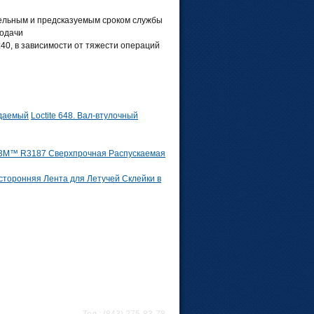
тельным и предсказуемым сроком службы
подачи
40, в зависимости от тяжести операций
Loctite 648. Вал-втулочный
3M™ R3187 Сверхпрочная Распускаемая
торонняя Лента для Летучей Склейки в