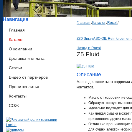
Навигация
Главная
/
Каталог
/
Rocol
/
Главная
Z30 Spray
ASO OIL Reinforcement
Каталог
Назад к: Rocol
О компании
Z5 Fluid
Доставка и оплата
Статьи
Описание
Видео от партнеров
Масло для защиты от коррозии и
Пропитка литья
контактов.
Контакты
Масло от коррозии не со
Образует тонкую высоко
СОЖ
Идеально подходит для ле
Как легкая смазка может 
применение других масе
Отличные проникающие с
для сушки электрических