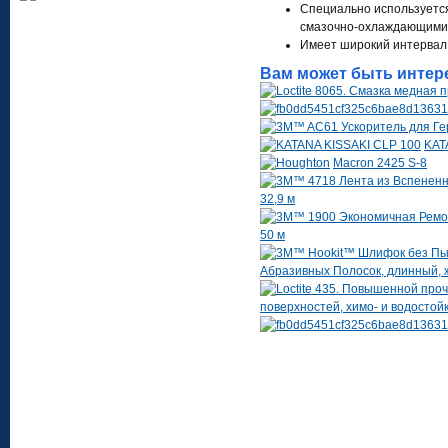
Специально используется
смазочно-охлаждающими 
Имеет широкий интервал 
Вам может быть интер
KAT
Macron 2425 S-8
32,9 м
50 м
Абразивных Полосок, длинный, же
поверхностей, химо- и водостой