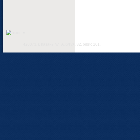
420073, г. Казань, ул. А.Кутуя, 82, офис 201.