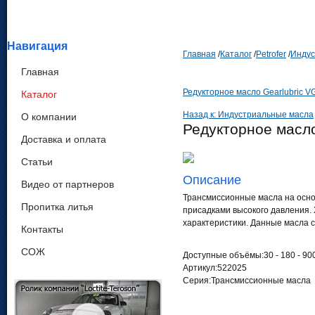
Навигация
Главная
/
Каталог
/
Petrofer
/
Индус
Главная
Редукторное масло Gearlubric V
Каталог
Назад к: Индустриальные масла
О компании
Редукторное масло
Доставка и оплата
Статьи
Описание
Видео от партнеров
Трансмиссионные масла на осно
Пропитка литья
присадками высокого давления.
характеристики. Данные масла с
Контакты
СОЖ
Доступные объёмы:30 - 180 - 90
Артикул:522025
Серия:Трансмиссионные масла