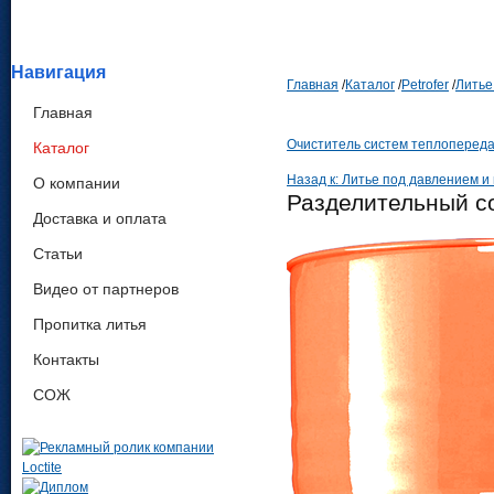
Навигация
Главная
/
Каталог
/
Petrofer
/
Литье
Главная
Очиститель систем теплопередач
Каталог
Назад к: Литье под давлением и
О компании
Разделительный со
Доставка и оплата
Статьи
Видео от партнеров
Пропитка литья
Контакты
СОЖ