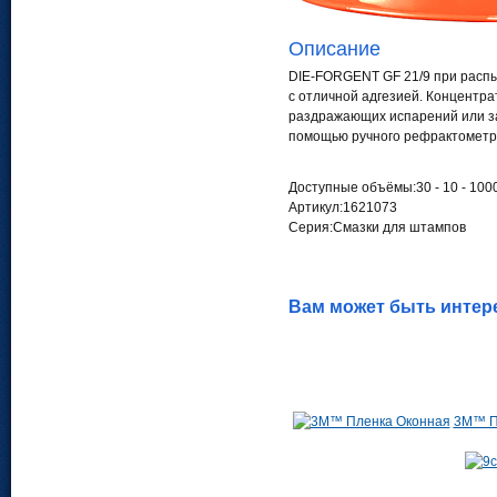
Описание
DIE-FORGENT GF 21/9 при расп
с отличной адгезией. Концентр
раздражающих испарений или за
помощью ручного рефрактометр
Доступные объёмы:30 - 10 - 1000 
Артикул:1621073
Серия:Смазки для штампов
Вам может быть интер
3M™ Пл