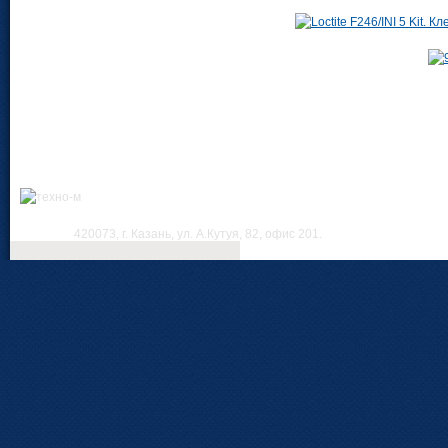
420073, г. Казань, ул. А.Кутуя, 82, офис 201.