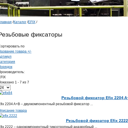
Главная
/
Каталог
/
EFIX
/
Резьбовые фиксаторы
Сортировать по
Название товара +/-
Артикул
Категория
Порядок
Производитель:
EFIX
оказано 1 - 7 из 7
Резьбовой фиксатор Efix 2204 A
Efix 2204 A+B – двухкомпонентный резьбовой фиксатор ...
Описание товара
Резьбовой фиксатор Efix 2222
Efix 2222 – однокомпонентный тиксотропный анаэробный ...