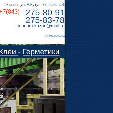
г. Казань, ул. А.Кутуя, 82, офис 201
275-80-91
+7(843)
275-83-78
technom-kazan@mail.ru
Cхема проезда
Клеи
-
Герметики