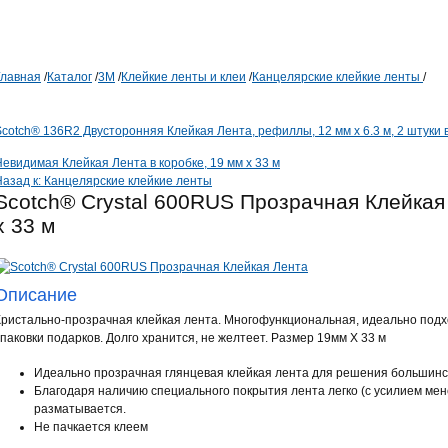
Главная
/
Каталог
/
3М
/
Клейкие ленты и клеи
/
Канцелярские клейкие ленты
/
Scotch® 136R2 Двусторонняя Клейкая Лента, рефиллы, 12 мм х 6.3 м, 2 штуки 
Невидимая Клейкая Лента в коробке, 19 мм х 33 м
Назад к: Канцелярские клейкие ленты
Scotch® Crystal 600RUS Прозрачная Клейкая 
х 33 м
Описание
Кристально-прозрачная клейкая лента. Многофункциональная, идеально подх
упаковки подарков. Долго хранится, не желтеет. Размер 19мм Х 33 м
Идеально прозрачная глянцевая клейкая лента для решения большинст
Благодаря наличию специального покрытия лента легко (с усилием мен
разматывается.
Не пачкается клеем