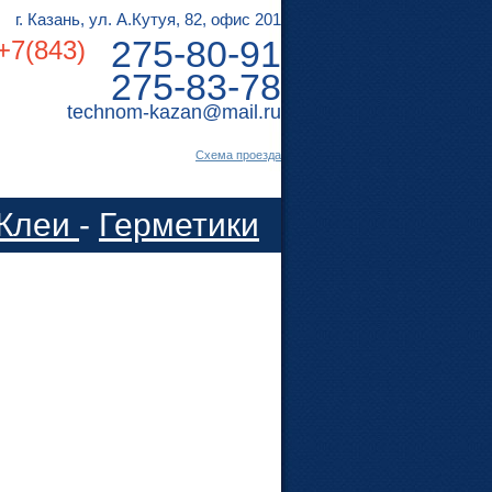
г. Казань, ул. А.Кутуя, 82, офис 201
275-80-91
+7(843)
275-83-78
technom-kazan@mail.ru
Cхема проезда
Клеи
-
Герметики