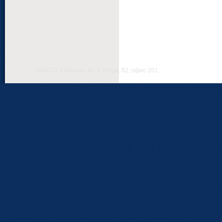
420073, г. Казань, ул. А.Кутуя, 82, офис 201.