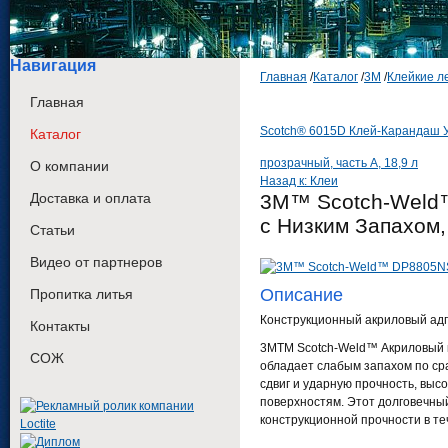
Навигация
Главная
/
Каталог
/
3М
/
Клейкие л
Главная
Scotch® 6015D Клей-Карандаш У
Каталог
прозрачный, часть А, 18,9 л
О компании
Назад к: Клеи
Доставка и оплата
3M™ Scotch-Weld
с Низким Запахом,
Статьи
Видео от партнеров
Описание
Пропитка литья
Конструкционный акриловый ад
Контакты
3MTM Scotch-Weld™ Акриловый к
СОЖ
обладает слабым запахом по ср
сдвиг и ударную прочность, выс
поверхностям. Этот долговечны
конструкционной прочности в те